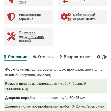
часа
Расширенная
Собственный
гарантия
сервис-центр
Установка
металлических
дверей
Описание
Отзывы
Вопрос-ответ
Дост
Форм-фактор:
одностворчатая, двустворчатая, арочная, с
вставкой (верхняя, боковая)
Размер двери:
изготавливается любой (базовый —
2000×800 мм)
Дверная коробка:
профильная труба 50×25 мм
Дверное полотно:
профильная труба 40×25 мм (возможно