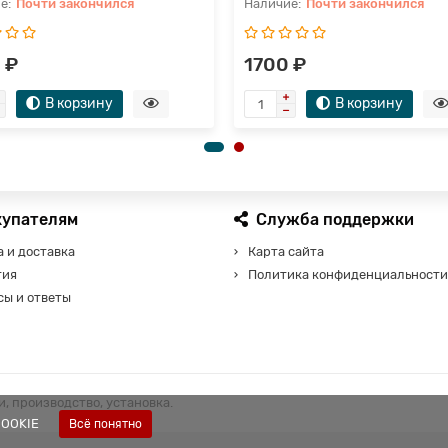
Почти закончился
Почти закончился
 ₽
1700 ₽
В корзину
В корзину
купателям
Служба поддержки
 и доставка
Карта сайта
тия
Политика конфиденциальности
сы и ответы
, производство, установка.
COOKIE
Всё понятно