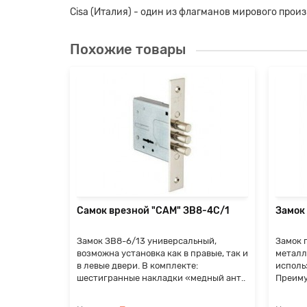
Cisa (Италия) - один из флагманов мирового прои
Похожие товары
 Tuya
ье и
у с
амка FX-01.
я
Самок врезной "САМ" ЗВ8-4С/1
Замок
Замок ЗВ8-6/13 универсальный,
Замок 
возможна установка как в правые, так и
металл
в левые двери. В комплекте:
исполь
шестигранные накладки «медный ант..
Преиму