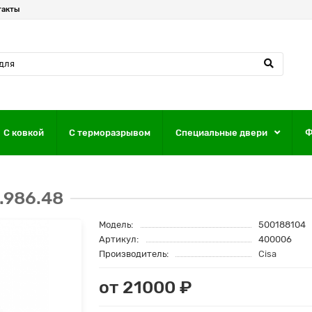
такты
С ковкой
С терморазрывом
Специальные двери
Ф
.986.48
Модель:
500188104
Артикул:
400006
Производитель:
Cisa
от 21000 ₽