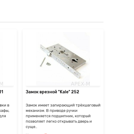
Замок вре
В конструк
специальна
бронепласти
препятств
замочно..
П
11
Замок врезной "Kale" 252
2700 ₽
вки в
Замок имеет запирающий трёхшаговый
кафы,
механизм. В приводе ручки
 для
применяется подшипник, который
позволяет легко открывать дверь и
суще..