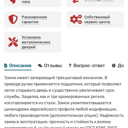
часа
Расширенная
Собственный
гарантия
сервис-центр
Установка
металлических
дверей
Описание
Отзывы
Вопрос-ответ
Дост
Замок имеет запирающий трёхшаговый механизм. В
приводе ручки применяется подшипник, который позволяет
легко открывать дверь и существенно увеличивает срок
службы. Защелка, как и три хромированных ригеля,
изготавливается из стали. Замок укомплектовывается
цилиндрами европейского профиля любой модификации,
любого производителя (дополнительная опция). Надёжность
замка в эксплуатации, прочность и стойкость к взлому