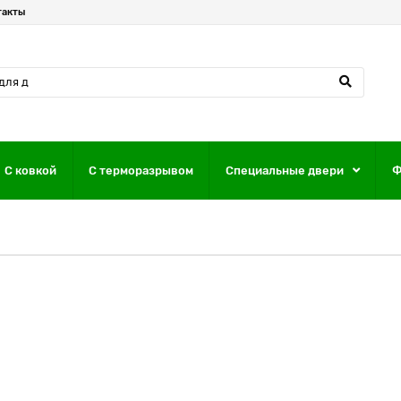
такты
С ковкой
С терморазрывом
Специальные двери
Ф