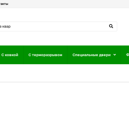
такты
С ковкой
С терморазрывом
Специальные двери
Ф