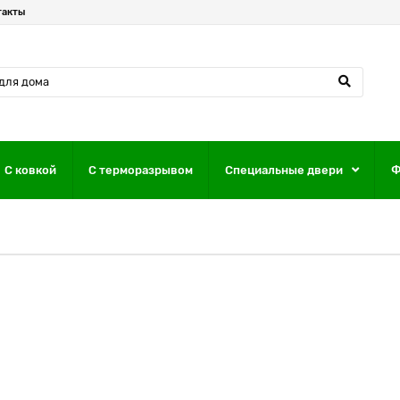
такты
С ковкой
С терморазрывом
Специальные двери
Ф