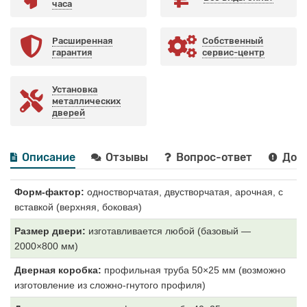
часа
Расширенная
Собственный
гарантия
сервис-центр
Установка
металлических
дверей
Описание
Отзывы
Вопрос-ответ
Дост
Форм-фактор:
одностворчатая, двустворчатая, арочная, с
вставкой (верхняя, боковая)
Размер двери:
изготавливается любой (базовый —
2000×800 мм)
Дверная коробка:
профильная труба 50×25 мм (возможно
изготовление из сложно-гнутого профиля)