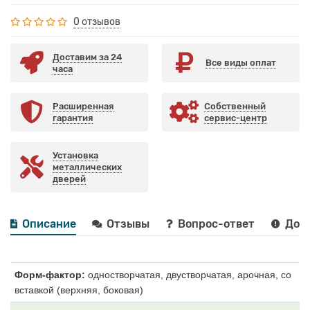
0 отзывов
Доставим за 24
Все виды оплат
часа
Расширенная
Собственный
гарантия
сервис-центр
Установка
металлических
дверей
Описание
Отзывы
Вопрос-ответ
Дост
Форм-фактор:
одностворчатая, двустворчатая, арочная, со
вставкой (верхняя, боковая)