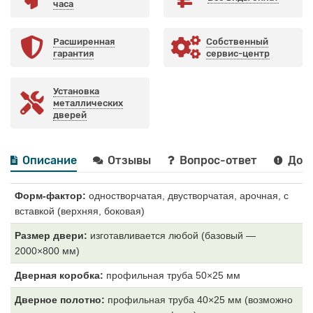
часа
Расширенная
Собственный
гарантия
сервис-центр
Установка
металлических
дверей
Описание
Отзывы
Вопрос-ответ
Дост
Форм-фактор:
одностворчатая, двустворчатая, арочная, с
вставкой (верхняя, боковая)
Размер двери:
изготавливается любой (базовый —
2000×800 мм)
Дверная коробка:
профильная труба 50×25 мм
Дверное полотно:
профильная труба 40×25 мм (возможно