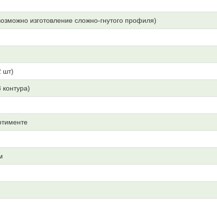
озможно изготовление сложно-гнутого профиля)
 шт)
3 контура)
ртименте
м