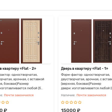
в квартиру «Flat - 2»
Дверь в квартиру «Flat - 1»
актор: одностворчатая,
Форм-фактор: одностворчатая,
рчатая, арочная, с вставкой
двустворчатая, арочная, с встав
яя, боковая)Размер
(верхняя, боковая)Размер
изготавливается любой (б..
двери: изготавливается любой (б
Почти закончился
Почти закончился
0 ₽
15000 ₽