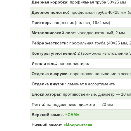
Дверная коробка:
профильная труба 50×25 мм
Дверное полотно:
профильная труба 40×25 мм (в
Притвор:
нащельник (полоса, 16×4 мм)
Металлический лист:
холодно-катанный, 2 мм
Ребра жесткости:
профильная труба (40×25 мм, 2
Контуры уплотнения:
2 (возможно изготовление 
Утеплитель:
пенополистирол
Отделка снаружи:
порошковое напыление в ассо
Отделка внутри:
ламинат в ассортименте
Блокираторы:
противосъемные, диаметр — 10 м
Петли:
на подшипнике, диаметр — 20 мм
Верхний замок:
«САМ»
Нижний замок:
«Мосрентген»