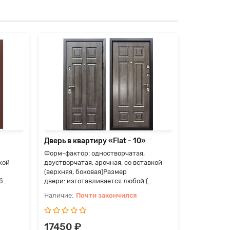
Дверь в к
Форм-факто
двустворча
(верхняя, 
двери: изго
П
17500 
Дверь в квартиру «Flat - 10»
Форм-фактор: одностворчатая,
кой
двустворчатая, арочная, со вставкой
(верхняя, боковая)Размер
..
двери: изготавливается любой (..
Почти закончился
17450 ₽