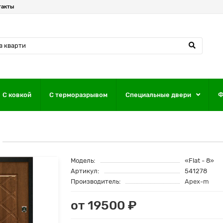
такты
С ковкой
С терморазрывом
Специальные двери
Ф
Модель:
«Flat - 8»
Артикул:
541278
Производитель:
Apex-m
от 19500 ₽