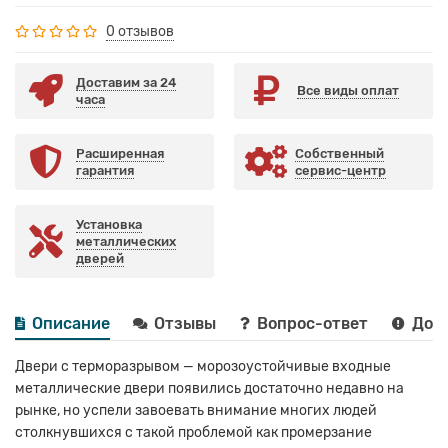
0 отзывов
Доставим за 24
Все виды оплат
часа
Расширенная
Собственный
гарантия
сервис-центр
Установка
металлических
дверей
Описание
Отзывы
Вопрос-ответ
Дост
Двери с терморазрывом — морозоустойчивые входные
металлические двери появились достаточно недавно на
рынке, но успели завоевать внимание многих людей
столкнувшихся с такой проблемой как промерзание