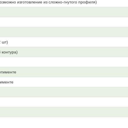
озможно изготовление из сложно-гнутого профиля)
 шт)
3 контура)
ртименте
тименте