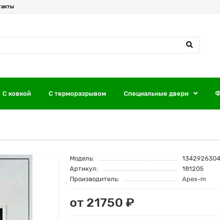
такты
С ковкой
С терморазрывом
Специальные двери
Ф
Модель:
134292630
Артикул:
181205
Производитель:
Apex-m
от 21750 ₽