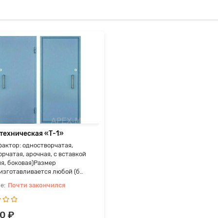
 техническая «Т-1»
актор: одностворчатая,
рчатая, арочная, с вставкой
яя, боковая)Размер
изготавливается любой (б..
Почти закончился
0 ₽