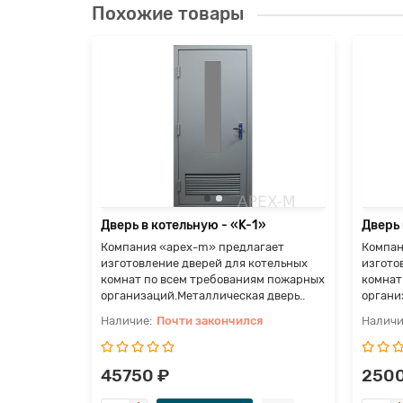
Похожие товары
8»
гает
отельных
м пожарных
 дверь..
я
Дверь в котельную - «K-1»
Дверь 
Компания «apex-m» предлагает
Компан
изготовление дверей для котельных
изгото
комнат по всем требованиям пожарных
комнат
организаций.Металлическая дверь..
органи
Почти закончился
45750 ₽
2500