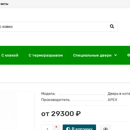
такты
С ковкой
С терморазрывом
Специальные двери
Ф
Модель:
Дверь в кот
Производитель:
APEX
от 29300 ₽
В корзину