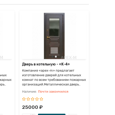
Дверь в к
Компания 
изготовлен
комнат по 
организаци
П
25900 
Дверь в котельную - «K-4»
Компания «apex-m» предлагает
ьных
изготовление дверей для котельных
ожарных
комнат по всем требованиям пожарных
рь..
организаций.Металлическая дверь..
Почти закончился
25000 ₽