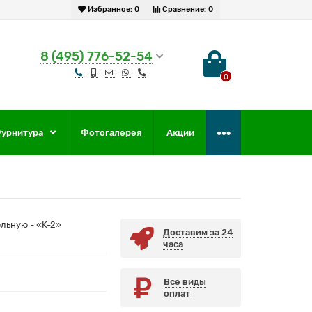
Избранное:
0
Сравнение:
0
8 (495) 776-52-54
0
урнитура
Фотогалерея
Акции
ельную - «K-2»
Доставим за 24
часа
Все виды
оплат