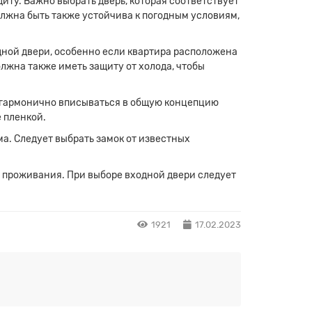
иту. Важно выбрать дверь, которая соответствует
лжна быть также устойчива к погодным условиям,
дной двери, особенно если квартира расположена
лжна также иметь защиту от холода, чтобы
и гармонично вписываться в общую концепцию
 пленкой.
а. Следует выбрать замок от известных
т проживания. При выборе входной двери следует
1921
17.02.2023