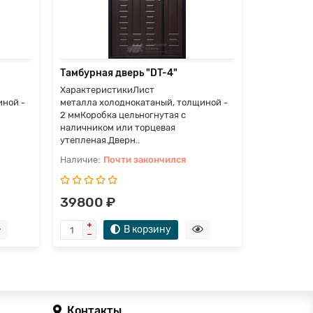
наличником
утепленая.
П
Тамбурная дверь "DT-4"
28000 
ХарактеристикиЛист
иной -
металла холоднокатаный, толщиной -
2 ммКоробка цельногнутая с
наличником или торцевая
утепленая.Дверн..
Почти закончился
39800 ₽
В корзину
Контакты