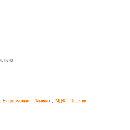
, пена.
е Нитроэмалью
,
Ламинат
,
МДФ
,
Пластик
.