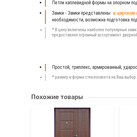
Петли
каплевидной формы на опорном по
Замки
- Замки представлены
в широком 
необходимости,
возможна подготовка по
* В цену включены наиболее популярные замки
предоставлен огромный ассортимент дверной
Простой, триплекс, армированный, ударос
* размер и форма стеклопакета на Ваш выбор.
Похожие товары
олщиной -
с