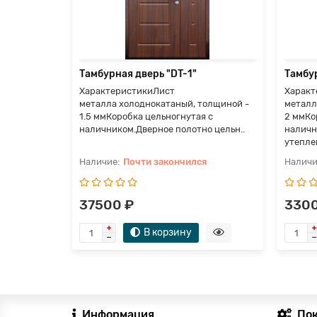
я
Тамбурная дверь "DT-1"
Тамбур
ХарактеристикиЛист
Характ
металла холоднокатаный, толщиной -
металл
1.5 ммКоробка цельногнутая с
2 ммКо
наличником.Дверное полотно цельн..
наличн
утепле
Почти закончился
37500 ₽
3300
В корзину
Информация
По