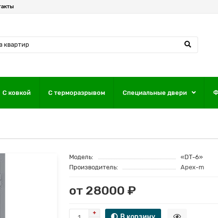
такты
С ковкой
С терморазрывом
Специальные двери
Ф
Модель:
«DT-6»
Производитель:
Apex-m
от 28000 ₽
В корзину