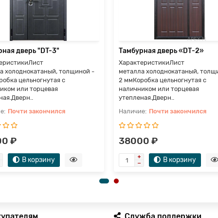
ная дверь "DT-3"
Тамбурная дверь «DТ-2»
еристикиЛист
ХарактеристикиЛист
а холоднокатаный, толщиной -
металла холоднокатаный, толщ
робка цельногнутая с
2 ммКоробка цельногнутая с
иком или торцевая
наличником или торцевая
ная.Дверн..
утепленая.Дверн..
Почти закончился
Почти закончился
0 ₽
38000 ₽
В корзину
В корзину
купателям
Служба поддержки