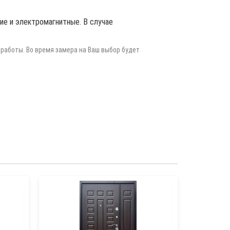
ие и электромагнитные. В случае
 работы. Во время замера на Ваш выбор будет
Тамбурная
Характери
металла хо
2 ммКоробк