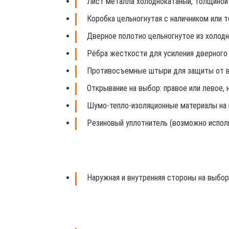
Лист металла
холоднокатаный, толщиной 
Коробка
цельногнутая с наличником или т
Дверное полотно
цельногнутое из холодн
Рёбра жесткости
для усиления дверного
Противосъемные штыри
для защиты от в
Открывание на выбор
: правое или левое,
Шумо-тепло-изоляционные материалы
на 
Резиновый уплотнитель
(возможно исполь
Наружная и внутренняя стороны на выбор