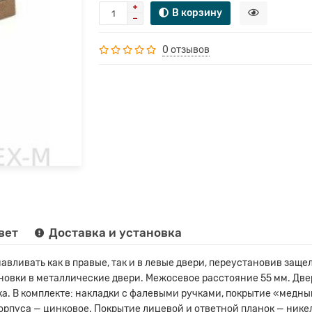
В корзину
0 отзывов
вет
Доставка и установка
вливать как в правые, так и в левые двери, переустановив заще
вки в металлические двери. Межосевое расстояние 55 мм. Дверь
а. В комплекте: накладки с фалевыми ручками, покрытие «медный
орпуса — цинковое. Покрытие лицевой и ответной планок — никел