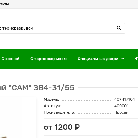
такты
С ковкой
С терморазрывом
Специальные двери
Ф
й "САМ" ЗВ4-31/55
Модель:
489417104
Артикул:
400001
Производитель:
Просам
от 1200 ₽