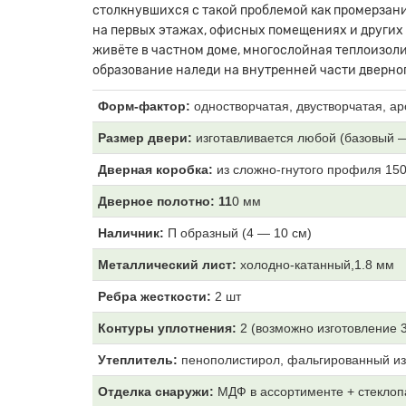
столкнувшихся с такой проблемой как промерзани
на первых этажах, офисных помещениях и других
живёте в частном доме, многослойная теплоизоли
образование наледи на внутренней части дверног
Форм-фактор:
одностворчатая, двустворчатая, ар
Размер двери:
изготавливается любой (базовый 
Дверная коробка:
из
сложно-гнутого профиля 15
Дверное полотно: 11
0 мм
Наличник:
П образный (4
— 10 см)
Металлический лист:
холодно-катанный,1.8 мм
Ребра жесткости:
2 шт
Контуры уплотнения:
2 (возможно изготовление 
Утеплитель:
пенополистирол, фальгированный из
Отделка снаружи:
МДФ
в ассортименте + стеклоп