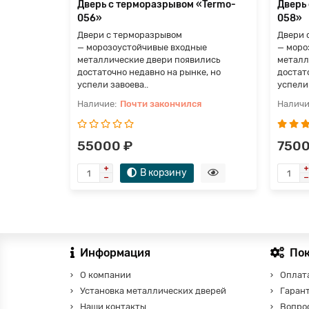
Дверь с терморазрывом «Termo-
Дверь
056»
058»
Двери с терморазрывом
Двери 
— морозоустойчивые входные
— моро
металлические двери появились
металл
достаточно недавно на рынке, но
достат
успели завоева..
успели 
Почти закончился
55000 ₽
7500
В корзину
Информация
По
О компании
Оплата
Установка металлических дверей
Гаран
Наши контакты
Вопро