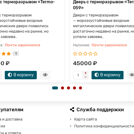
 с терморазрывом «Termo-
Дверь с терморазрывом «Te
059»
с терморазрывом
Двери с терморазрывом
зоустойчивые входные
— морозоустойчивые входные
ические двери появились
металлические двери появилис
очно недавно на рынке, но
достаточно недавно на рынке, н
завоева..
успели завоева..
Почти закончился
Почти закончился
1
0 ₽
45000 ₽
В корзину
В корзину
купателям
Служба поддержки
 и доставка
Карта сайта
тия
Политика конфиденциальности
сы и ответы