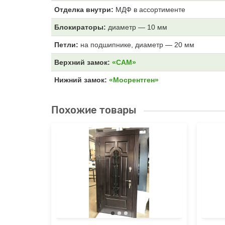
Отделка внутри:
МДФ
в ассортименте
Блокираторы:
диаметр — 10 мм
Петли:
на подшипнике, диаметр — 20 мм
Верхний замок:
«САМ»
Нижний замок:
«Мосрентген»
Похожие товары
«Termo-
ые
ились
е, но
я