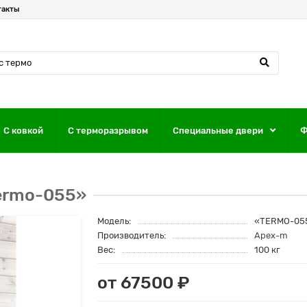
такты
С ковкой
С терморазрывом
Специальные двери
Ф
ermo-055»
Модель:
«TERMO-05
Производитель:
Apex-m
Вес:
100 кг
от 67500 ₽