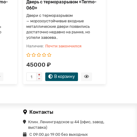
rmo-
Дверь с терморазрывом «Termo-
Дверь с т
060»
061»
Двери с терморазрывом
Двери с т
— морозоустойчивые входные
— морозоу
ь
металлические двери появились
металличес
о
достаточно недавно на рынке, но
достаточно
успели завоева..
успели заво
Почти закончился
П
45000 ₽
175000
В корзину
Контакты
Клин. Ленинградское ш 44 (офис, завод,
выставка)
С 09:00 до 19:00 без выходных