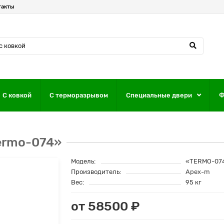
такты
С ковкой
С терморазрывом
Специальные двери
Ф
ermo-074»
Модель:
«TERMO-07
Производитель:
Apex-m
Вес:
95 кг
от 58500 ₽