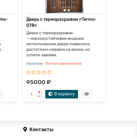
rmo-
Дверь с терморазрывом «Termo-
Дверь с т
078»
079»
Двери с терморазрывом
Двери с т
— морозоустойчивые входные
— морозоу
ь
металлические двери появились
металличес
о
достаточно недавно на рынке, но
достаточно
успели завоева..
успели заво
Почти закончился
П
95000 ₽
175000
В корзину
Контакты