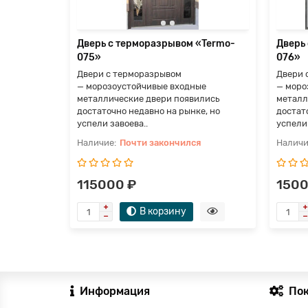
я
Дверь с терморазрывом «Termo-
Дверь
075»
076»
Двери с терморазрывом
Двери 
— морозоустойчивые входные
— моро
металлические двери появились
металл
достаточно недавно на рынке, но
достат
успели завоева..
успели 
Почти закончился
115000 ₽
1500
В корзину
Информация
По