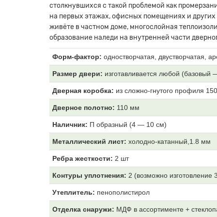
столкнувшихся с такой проблемой как промерзани
на первых этажах, офисных помещениях и других
живёте в частном доме, многослойная теплоизоли
образование наледи на внутренней части дверног
Форм-фактор:
одностворчатая, двустворчатая, ар
Размер двери:
изготавливается любой (базовый 
Дверная коробка:
из
сложно-гнутого профиля 15
Дверное полотно:
11
0 мм
Наличник:
П образный (4
— 10 см)
Металлический лист:
холодно-катанный,1.8 мм
Ребра жесткости:
2 шт
Контуры уплотнения:
2 (возможно изготовление 
Утеплитель:
пенополистирол
Отделка снаружи:
МДФ
в ассортименте + стеклоп