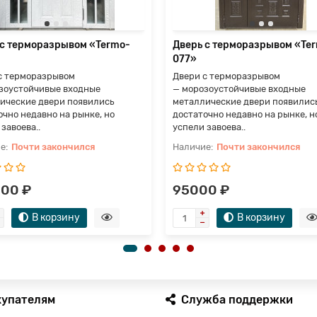
 с терморазрывом «Termo-
Дверь с терморазрывом «Te
077»
с терморазрывом
Двери с терморазрывом
зоустойчивые входные
— морозоустойчивые входные
ические двери появились
металлические двери появилис
очно недавно на рынке, но
достаточно недавно на рынке, н
завоева..
успели завоева..
Почти закончился
Почти закончился
00 ₽
95000 ₽
В корзину
В корзину
купателям
Служба поддержки