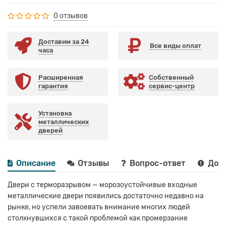
0 отзывов
Доставим за 24
Все виды оплат
часа
Расширенная
Собственный
гарантия
сервис-центр
Установка
металлических
дверей
Описание
Отзывы
Вопрос-ответ
Дост
Двери с терморазрывом — морозоустойчивые входные
металлические двери появились достаточно недавно на
рынке, но успели завоевать внимание многих людей
столкнувшихся с такой проблемой как промерзание