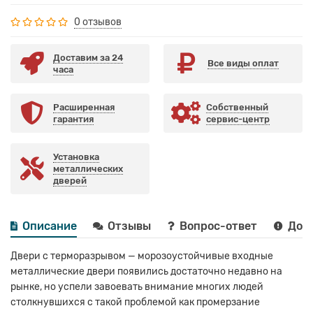
0 отзывов
Доставим за 24
Все виды оплат
часа
Расширенная
Собственный
гарантия
сервис-центр
Установка
металлических
дверей
Описание
Отзывы
Вопрос-ответ
Дост
Двери с терморазрывом — морозоустойчивые входные
металлические двери появились достаточно недавно на
рынке, но успели завоевать внимание многих людей
столкнувшихся с такой проблемой как промерзание