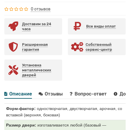
0 отзывов
Доставим за 24
Все виды оплат
часа
Расширенная
Собственный
гарантия
сервис-центр
Установка
металлических
дверей
Описание
Отзывы
Вопрос-ответ
Дост
Форм-фактор:
одностворчатая, двустворчатая, арочная, со
вставкой (верхняя, боковая)
Размер двери:
изготавливается любой (базовый —