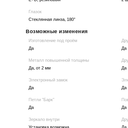
Глазок
Стеклянная линза, 180°
Возможные изменения
Изготовление под проём
Дру
Да
Да
Металл повышенной толщины
Дру
Да, от 2 мм
Да
Электронный замок
Эл
Да
Да
Петли "Барк"
По
Да
Да
Зеркало внутри
Д
Установка возможна
Да