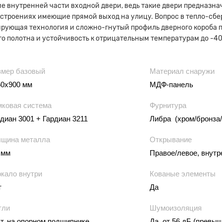
е внутренней части входной двери, ведь такие двери предназна
 строениях имеющие прямой выход на улицу. Вопрос в тепло-сб
рующая технология и сложно-гнутый профиль дверного короба п
о полотна и устойчивость к отрицательным температурам до -40
змер базовый
Материал снаружи
50х900 мм
МДФ-панель
мковая система
Фурнитура
диан 3001 + Гардиан 3211
Либра (хром/бронза/
лщина металла
Открывание
 мм
Правое/левое, внутр
ркало внутри
Кованые элементы
т
Да
тли
Шумоизоляция
т. на опорном подшипнике
Да, от 56 дБ (превы