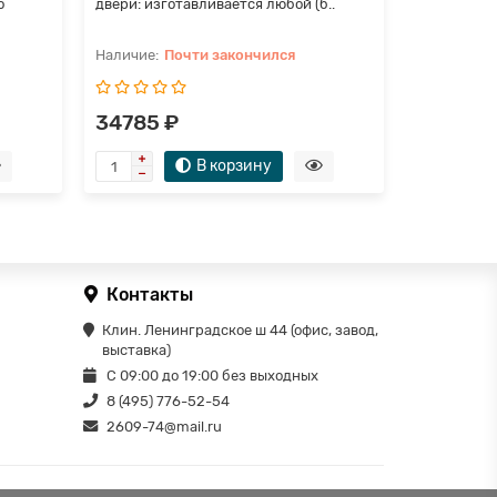
о
двери: изготавливается любой (б..
двери: изго
Почти закончился
П
34785 ₽
36750 
В корзину
Контакты
Клин. Ленинградское ш 44 (офис, завод,
выставка)
С 09:00 до 19:00 без выходных
8 (495) 776-52-54
2609-74@mail.ru