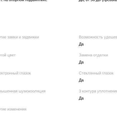
гие замки и задвижки
Возможность удеше
Да
гой цвет
Замена отделки
Да
ектронный глазок
Стеклянный глазок
Да
вышенная шумоизоляция
3 контура уплотнени
Да
ругие изменения