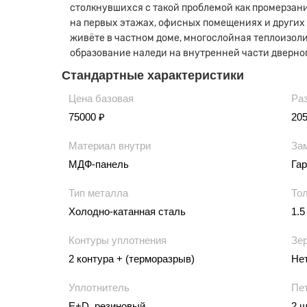
столкнувшихся с такой проблемой как промерзани
на первых этажах, офисных помещениях и других
живёте в частном доме, многослойная теплоизоли
образование наледи на внутренней части дверног
Стандартные характеристики
Цена базовая
Ра
75000 ₽
20
Материал внутри
За
МДФ-панель
Гар
Тип металла
То
Холодно-катанная сталь
1.5
Контуры уплотнения
Зе
2 контура + (терморазрыв)
Не
Уплотнитель
Пе
E+D, резиновый
2 ш