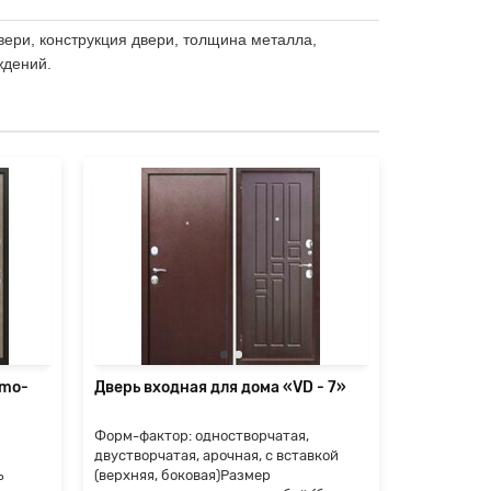
вери, конструкция двери, толщина металла,
ждений.
rmo-
Дверь входная для дома «VD - 7»
Дверь вхо
Форм-фактор: одностворчатая,
Форм-факто
двустворчатая, арочная, с вставкой
двустворча
ь
(верхняя, боковая)Размер
(верхняя, 