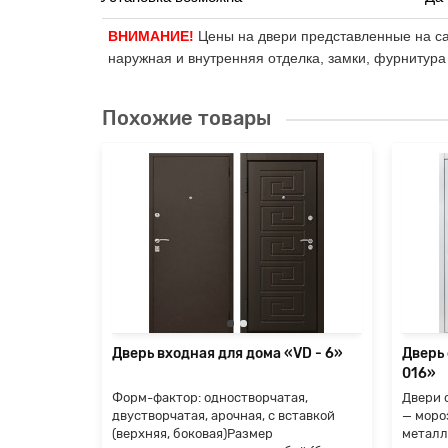
ВНИМАНИЕ!
Цены на двери представленные на сай
наружная и внутренняя отделка, замки, фурнитура
Похожие товары
«VD - 8»
ая,
ставкой
й (б..
я
Дверь входная для дома «VD - 6»
Дверь
016»
Форм-фактор: одностворчатая,
Двери 
двустворчатая, арочная, с вставкой
— моро
(верхняя, боковая)Размер
металл