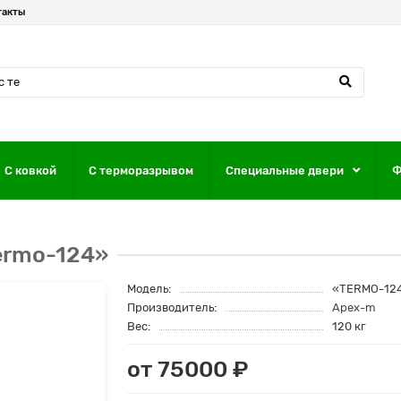
такты
С ковкой
С терморазрывом
Специальные двери
Ф
ermo-124»
Модель:
«TERMO-12
Производитель:
Apex-m
Вес:
120 кг
от 75000 ₽