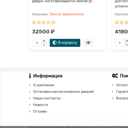
двери: изготавливается любой (б..
достат
успели 
Почти закончился
32500 ₽
4180
В корзину
Информация
По
О компании
Оплата
Установка металлических дверей
Гаран
Наши контакты
Вопро
Новости
Отзывы