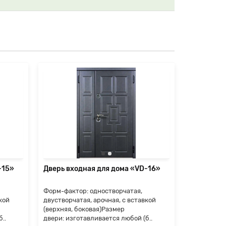
-15»
Дверь входная для дома «VD-16»
Дверь вхо
Форм-фактор: одностворчатая,
Форм-факто
кой
двустворчатая, арочная, с вставкой
двустворча
(верхняя, боковая)Размер
(верхняя, 
..
двери: изготавливается любой (б..
двери: изго