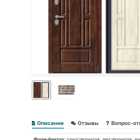
Описание
Отзывы
Вопрос-от
Форм-фактор:
одностворчатая, двустворчатая, ар