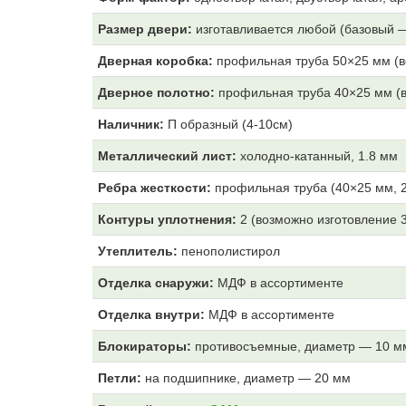
Размер двери:
изготавливается любой (базовый 
Дверная коробка:
профильная труба 50×25 мм (в
Дверное полотно:
профильная труба 40×25 мм (в
Наличник:
П образный (4-10см)
Металлический лист:
холодно-катанный, 1.8 мм
Ребра жесткости:
профильная труба (40×25 мм, 2
Контуры уплотнения:
2 (возможно изготовление 
Утеплитель:
пенополистирол
Отделка снаружи:
МДФ
в ассортименте
Отделка внутри:
МДФ
в ассортименте
Блокираторы:
противосъемные, диаметр — 10 м
Петли:
на подшипнике, диаметр — 20 мм