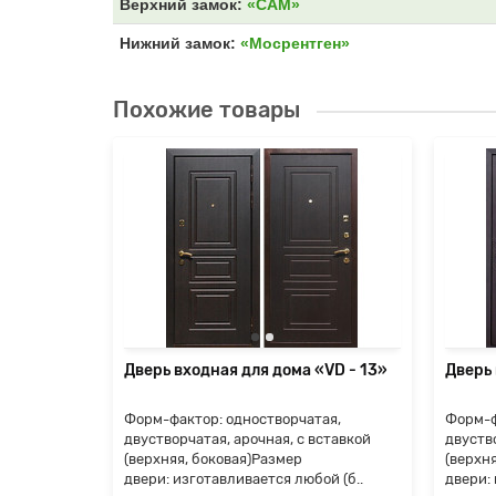
Верхний замок:
«САМ»
Нижний замок:
«Мосрентген»
Похожие товары
«Termo-
ые
ились
е, но
я
Дверь входная для дома «VD - 13»
Дверь
Форм-фактор: одностворчатая,
Форм-ф
двустворчатая, арочная, с вставкой
двуство
(верхняя, боковая)Размер
(верхн
двери: изготавливается любой (б..
двери: 