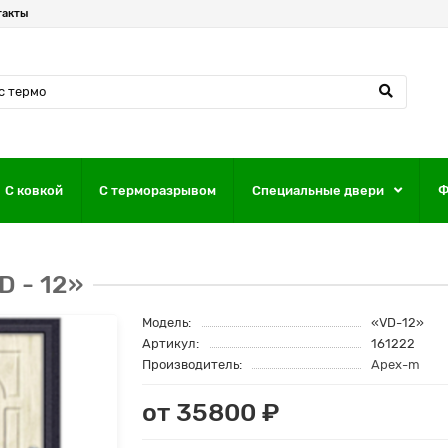
такты
С ковкой
С терморазрывом
Специальные двери
Ф
D - 12»
Модель:
«VD-12»
Артикул:
161222
Производитель:
Apex-m
от 35800 ₽