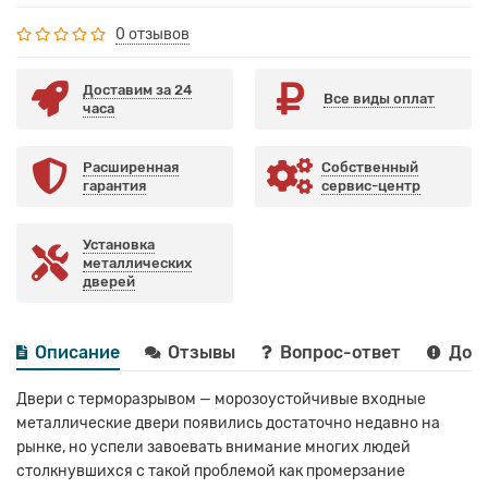
0 отзывов
Доставим за 24
Все виды оплат
часа
Расширенная
Собственный
гарантия
сервис-центр
Установка
металлических
дверей
Описание
Отзывы
Вопрос-ответ
Дост
Двери с терморазрывом — морозоустойчивые входные
металлические двери появились достаточно недавно на
рынке, но успели завоевать внимание многих людей
столкнувшихся с такой проблемой как промерзание