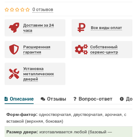
0 отзывов
Доставим за 24
Все виды оплат
часа
Расширенная
Собственный
гарантия
сервис-центр
Установка
металлических
дверей
Описание
Отзывы
Вопрос-ответ
Дост
Форм-фактор:
одностворчатая, двустворчатая, арочная, с
вставкой (верхняя, боковая)
Размер двери:
изготавливается любой (базовый —