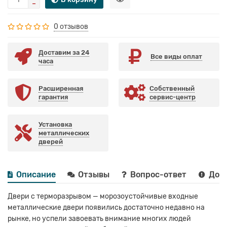
0 отзывов
Доставим за 24
Все виды оплат
часа
Расширенная
Собственный
гарантия
сервис-центр
Установка
металлических
дверей
Описание
Отзывы
Вопрос-ответ
Дост
Двери с терморазрывом — морозоустойчивые входные
металлические двери появились достаточно недавно на
рынке, но успели завоевать внимание многих людей