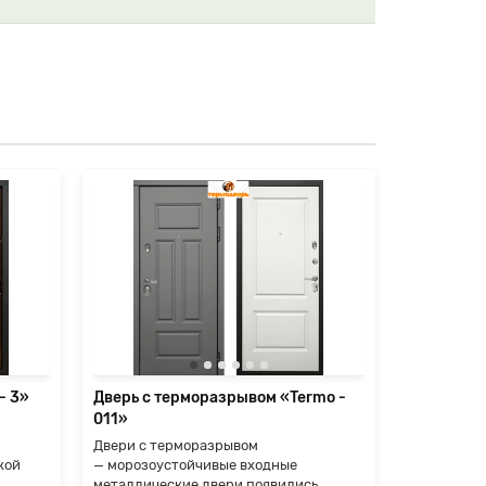
- 3»
Дверь с терморазрывом «Termo -
Дверь с т
011»
012»
Двери с терморазрывом
Двери с т
кой
— морозоустойчивые входные
— морозоу
металлические двери появились
металличес