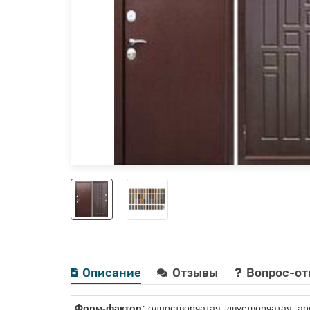
Описание
Отзывы
Вопрос-от
Форм-фактор:
одностворчатая, двустворчатая, ар