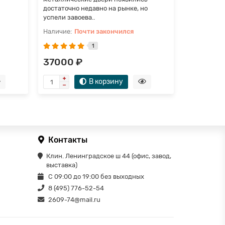
достаточно недавно на рынке, но
достаточно
успели завоева..
успели заво
Почти закончился
П
1
37000 ₽
55800 
В корзину
Контакты
Клин. Ленинградское ш 44 (офис, завод,
выставка)
С 09:00 до 19:00 без выходных
8 (495) 776-52-54
2609-74@mail.ru