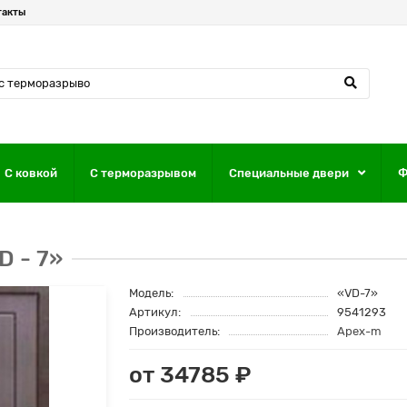
такты
С ковкой
С терморазрывом
Специальные двери
Ф
D - 7»
Модель:
«VD-7»
Артикул:
9541293
Производитель:
Apex-m
от 34785 ₽