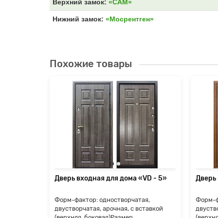
Верхний замок:
«САМ»
Нижний замок:
«Мосрентген»
Похожие товары
«Termo-
ые
ились
е, но
я
Дверь входная для дома «VD - 5»
Дверь 
Форм-фактор: одностворчатая,
Форм-ф
двустворчатая, арочная, с вставкой
двуство
(верхняя, боковая)Размер
(верхн