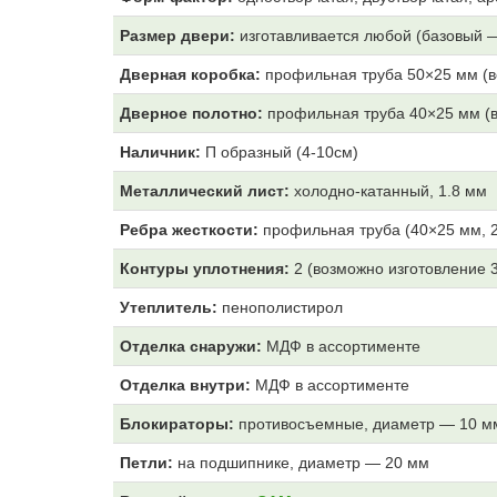
Размер двери:
изготавливается любой (базовый 
Дверная коробка:
профильная труба 50×25 мм (в
Дверное полотно:
профильная труба 40×25 мм (в
Наличник:
П образный (4-10см)
Металлический лист:
холодно-катанный, 1.8 мм
Ребра жесткости:
профильная труба (40×25 мм, 2
Контуры уплотнения:
2 (возможно изготовление 
Утеплитель:
пенополистирол
Отделка снаружи:
МДФ
в ассортименте
Отделка внутри:
МДФ
в ассортименте
Блокираторы:
противосъемные, диаметр — 10 м
Петли:
на подшипнике, диаметр — 20 мм