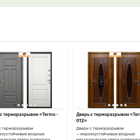
 с терморазрывом «Termo -
Дверь с терморазрывом «Te
012»
с терморазрывом
Двери с терморазрывом
зоустойчивые входные
— морозоустойчивые входные
ические двери появились
металлические двери появилис