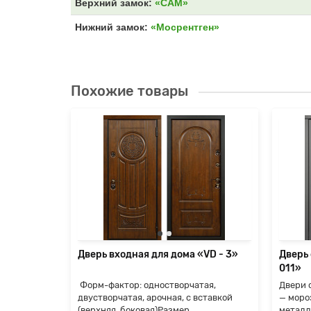
Верхний замок:
«САМ»
Нижний замок:
«Мосрентген»
Похожие товары
«Termo-
ые
ились
е, но
я
Дверь входная для дома «VD - 3»
Дверь
011»
Форм-фактор: одностворчатая,
Двери 
двустворчатая, арочная, с вставкой
— моро
(верхняя, боковая)Размер
металл