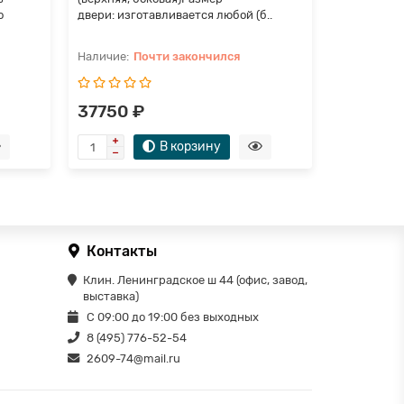
о
двери: изготавливается любой (б..
двери: изго
Почти закончился
П
37750 ₽
35800 
В корзину
Контакты
Клин. Ленинградское ш 44 (офис, завод,
выставка)
С 09:00 до 19:00 без выходных
8 (495) 776-52-54
2609-74@mail.ru