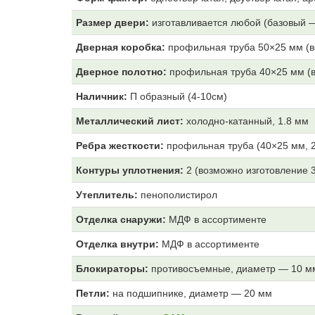
Размер двери:
изготавливается любой (базовый 
Дверная коробка:
профильная труба 50×25 мм (в
Дверное полотно:
профильная труба 40×25 мм (в
Наличник:
П образный (4-10см)
Металлический лист:
холодно-катанный, 1.8 мм
Ребра жесткости:
профильная труба (40×25 мм, 2
Контуры уплотнения:
2 (возможно изготовление 
Утеплитель:
пенополистирол
Отделка снаружи:
МДФ
в ассортименте
Отделка внутри:
МДФ
в ассортименте
Блокираторы:
противосъемные, диаметр — 10 м
Петли:
на подшипнике, диаметр — 20 мм