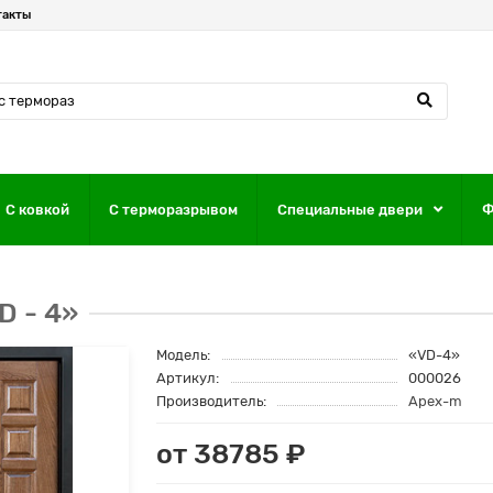
такты
С ковкой
С терморазрывом
Специальные двери
Ф
D - 4»
Модель:
«VD-4»
Артикул:
000026
Производитель:
Apex-m
от 38785 ₽