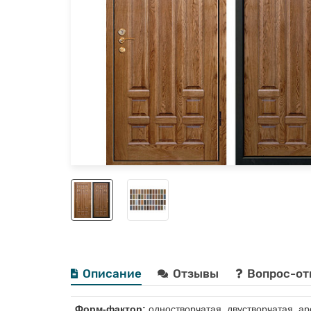
Описание
Отзывы
Вопрос-от
Форм-фактор:
одностворчатая, двустворчатая, ар