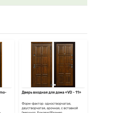
rmo-
Дверь входная для дома «VD - 11»
Дверь вхо
Форм-фактор: одностворчатая,
Форм-факто
двустворчатая, арочная, с вставкой
двустворча
ь
(верхняя, боковая)Размер
(верхняя, 