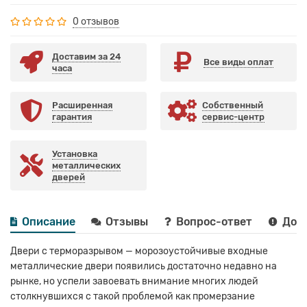
0 отзывов
Доставим за 24
Все виды оплат
часа
Расширенная
Собственный
гарантия
сервис-центр
Установка
металлических
дверей
Описание
Отзывы
Вопрос-ответ
Дост
Двери с терморазрывом — морозоустойчивые входные
металлические двери появились достаточно недавно на
рынке, но успели завоевать внимание многих людей
столкнувшихся с такой проблемой как промерзание