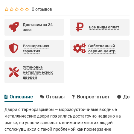
0 отзывов
Доставим за 24
Все виды оплат
часа
Расширенная
Собственный
гарантия
сервис-центр
Установка
металлических
дверей
Описание
Отзывы
Вопрос-ответ
Дост
Двери с терморазрывом — морозоустойчивые входные
металлические двери появились достаточно недавно на
рынке, но успели завоевать внимание многих людей
столкнувшихся с такой проблемой как промерзание