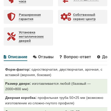
часа
Расширенная
Собственный
гарантия
сервис-центр
Установка
металлических
дверей
Описание
Отзывы
Вопрос-ответ
Дост
Форм-фактор:
одностворчатая, двустворчатая, арочная, с
вставкой (верхняя, боковая)
Размер двери:
изготавливается любой (базовый —
2000×800 мм)
Дверная коробка:
профильная труба 50×25 мм (возможно
изготовление из сложно-гнутого профиля)