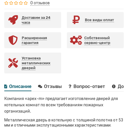
0 отзывов
Доставим за 24
Все виды оплат
часа
Расширенная
Собственный
гарантия
сервис-центр
Установка
металлических
дверей
Описание
Отзывы
Вопрос-ответ
Дост
Компания «apex-m» предлагает изготовление дверей для
котельных комнат по всем требованиям пожарных
организаций.
Металлическая дверь в котельную с толщиной полотна от 53
мм и отличными эксплутационными характеристиками.