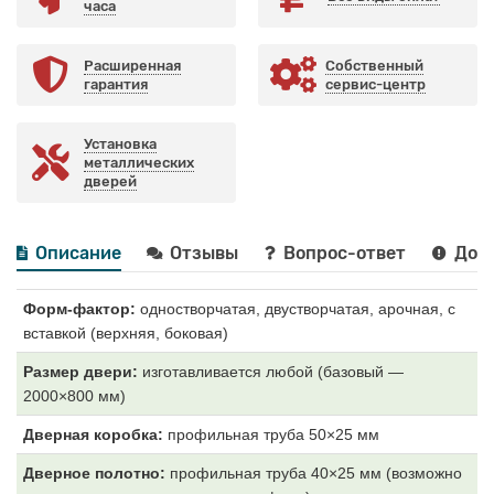
часа
Расширенная
Собственный
гарантия
сервис-центр
Установка
металлических
дверей
Описание
Отзывы
Вопрос-ответ
Дост
Форм-фактор:
одностворчатая, двустворчатая, арочная, с
вставкой (верхняя, боковая)
Размер двери:
изготавливается любой (базовый —
2000×800 мм)
Дверная коробка:
профильная труба 50×25 мм
Дверное полотно:
профильная труба 40×25 мм (возможно