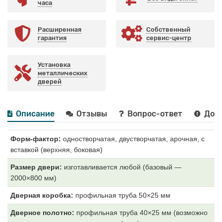
часа
Расширенная
Собственный
гарантия
сервис-центр
Установка
металлических
дверей
Описание
Отзывы
Вопрос-ответ
Дост
Форм-фактор:
одностворчатая, двустворчатая, арочная, с
вставкой (верхняя, боковая)
Размер двери:
изготавливается любой (базовый —
2000×800 мм)
Дверная коробка:
профильная труба 50×25 мм
Дверное полотно:
профильная труба 40×25 мм (возможно