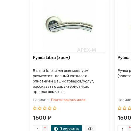
20-1CP-8
я
Ручка Libra (хром)
Ручка 
В этом блоке мы рекомендуем
Ручка 
разместить полный каталог с
(золото)
описанием Ваших товаров/услуг,
рассказать о характеристиках
предлагаемых т..
Почти закончился
1500 ₽
1500
В корзину