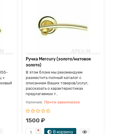
Ручка Lin
В этом бло
разместить
описанием 
рассказать
предлагаем
П
Ручка Mercury (золото/матовое
золото)
2500 ₽
D55-
В этом блоке мы рекомендуем
ц +
разместить полный каталог с
нковый
описанием Ваших товаров/услуг,
рассказать о характеристиках
предлагаемых т..
Почти закончился
1500 ₽
В корзину