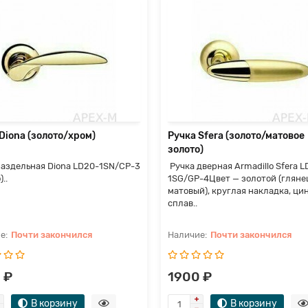
Diona (золото/хром)
Ручка Sfera (золото/матовое
золото)
раздельная Diona LD20-1SN/CP-3
Ручка дверная Armadillo Sfera L
..
1SG/GP-4Цвет — золотой (гляне
матовый), круглая накладка, ци
сплав..
Почти закончился
Почти закончился
 ₽
1900 ₽
В корзину
В корзину