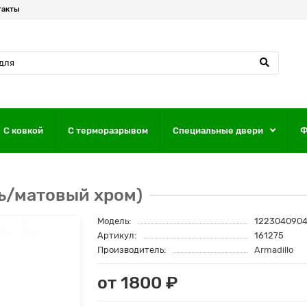
такты
С ковкой
С терморазрывом
Специальные двери
Ф
ль/матовый хром)
Модель:
122304090
Артикул:
161275
Производитель:
Armadillo
от 1800 ₽