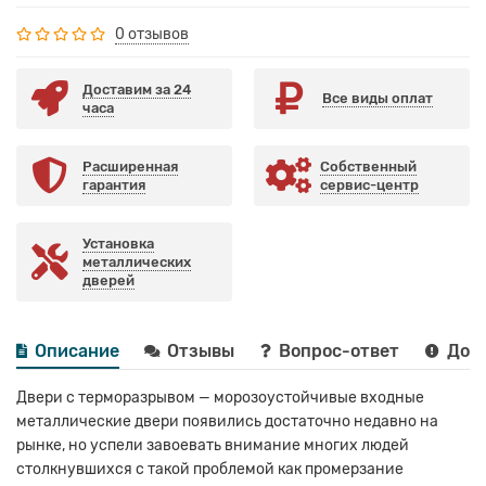
0 отзывов
Доставим за 24
Все виды оплат
часа
Расширенная
Собственный
гарантия
сервис-центр
Установка
металлических
дверей
Описание
Отзывы
Вопрос-ответ
Дост
Двери с терморазрывом — морозоустойчивые входные
металлические двери появились достаточно недавно на
рынке, но успели завоевать внимание многих людей
столкнувшихся с такой проблемой как промерзание