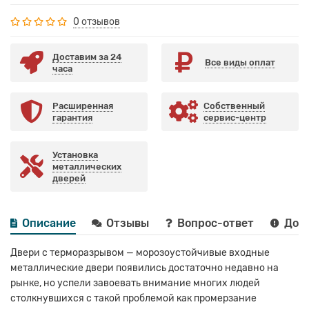
0 отзывов
Доставим за 24
Все виды оплат
часа
Расширенная
Собственный
гарантия
сервис-центр
Установка
металлических
дверей
Описание
Отзывы
Вопрос-ответ
Дост
Двери с терморазрывом — морозоустойчивые входные
металлические двери появились достаточно недавно на
рынке, но успели завоевать внимание многих людей
столкнувшихся с такой проблемой как промерзание