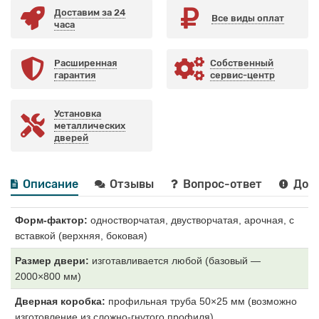
Доставим за 24
Все виды оплат
часа
Расширенная
Собственный
гарантия
сервис-центр
Установка
металлических
дверей
Описание
Отзывы
Вопрос-ответ
Дост
Форм-фактор:
одностворчатая, двустворчатая, арочная, с
вставкой (верхняя, боковая)
Размер двери:
изготавливается любой (базовый —
2000×800 мм)
Дверная коробка:
профильная труба 50×25 мм (возможно
изготовление из сложно-гнутого профиля)