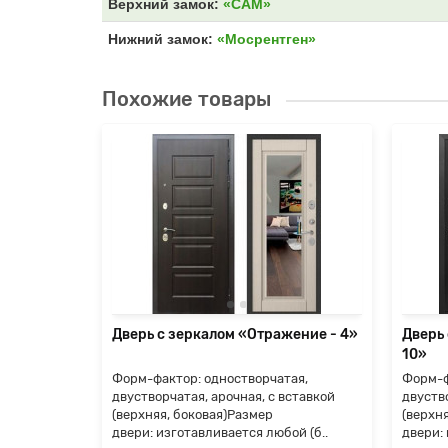
Верхний замок:
«САМ»
Нижний замок:
«Мосрентген»
Похожие товары
жение -
Дверь с зеркалом «Отражение - 4»
Дверь
10»
ая,
Форм-фактор: одностворчатая,
Форм-ф
ставкой
двустворчатая, арочная, с вставкой
двуство
(верхняя, боковая)Размер
(верхн
й (б..
двери: изготавливается любой (б..
двери: 