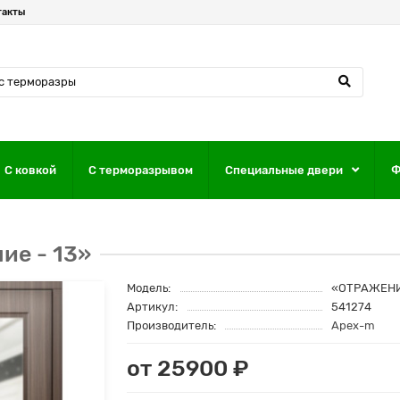
такты
С ковкой
С терморазрывом
Специальные двери
Ф
ие - 13»
Модель:
«ОТРАЖЕНИ
Артикул:
541274
Производитель:
Apex-m
от 25900 ₽