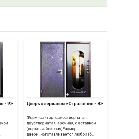
е - 9»
Дверь с зеркалом «Отражение - 8»
Дверь с з
Форм-фактор: одностворчатая,
Форм-факто
вкой
двустворчатая, арочная, с вставкой
двустворча
(верхняя, боковая)Размер
(верхняя, 
.
двери: изготавливается любой (б..
двери: изго