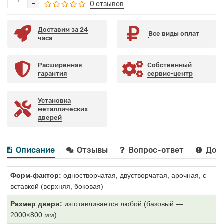
0 отзывов
Доставим за 24
Все виды оплат
часа
Расширенная
Собственный
гарантия
сервис-центр
Установка
металлических
дверей
Описание
Отзывы
Вопрос-ответ
Дост
Форм-фактор:
одностворчатая, двустворчатая, арочная, с
вставкой (верхняя, боковая)
Размер двери:
изготавливается любой (базовый —
2000×800 мм)