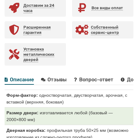
Доставим за 24
Все виды оплат
часа
Расширенная
Собственный
гарантия
сервис-центр
Установка
металлических
дверей
Описание
Отзывы
Вопрос-ответ
Дост
Форм-фактор:
одностворчатая, двустворчатая, арочная, с
вставкой (верхняя, боковая)
Размер двери:
изготавливается любой (базовый —
2000×800 мм)
Дверная коробка:
профильная труба 50×25 мм (возможно
изготовление из сложно-гнутого профиля)