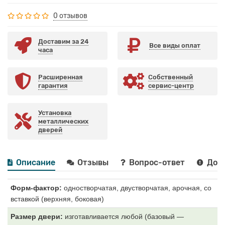
0 отзывов
Доставим за 24
Все виды оплат
часа
Расширенная
Собственный
гарантия
сервис-центр
Установка
металлических
дверей
Описание
Отзывы
Вопрос-ответ
Дост
Форм-фактор:
одностворчатая, двустворчатая, арочная, со
вставкой (верхняя, боковая)
Размер двери:
изготавливается любой (базовый —