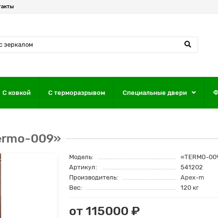
такты
С ковкой
С терморазрывом
Специальные двери
Ф
ermo-009»
Модель:
«TERMO-00
Артикул:
541202
Производитель:
Apex-m
Вес:
120 кг
от 115000 ₽