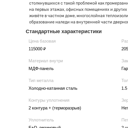
столкнувшихся с такой проблемой как промерзани
на первых этажах, офисных помещениях и других
живёте в частном доме, многослойная теплоизоли
образование наледи на внутренней части дверног
Стандартные характеристики
Цена базовая
Ра
115000 ₽
20
Материал внутри
За
МДФ-панель
Гар
Тип металла
То
Холодно-катанная сталь
1.5
Контуры уплотнения
Зе
2 контура + (терморазрыв)
Не
Уплотнитель
Пе
E+D, резиновый
2 ш