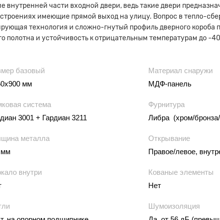
е внутренней части входной двери, ведь такие двери предназна
 строениях имеющие прямой выход на улицу. Вопрос в тепло-сб
рующая технология и сложно-гнутый профиль дверного короба п
о полотна и устойчивость к отрицательным температурам до -40
змер базовый
Материал снаружи
50х900 мм
МДФ-панель
мковая система
Фурнитура
диан 3001 + Гардиан 3211
Либра (хром/бронза/
лщина металла
Открывание
 мм
Правое/левое, внутр
ркало внутри
Кованые элементы
т
Нет
тли
Шумоизоляция
т. на опорном подшипнике
Да, от 56 дБ (превы