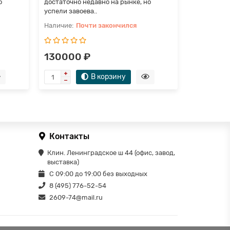
о
достаточно недавно на рынке, но
достаточно
успели завоева..
успели заво
Почти закончился
П
130000 ₽
65000 
В корзину
Контакты
Клин. Ленинградское ш 44 (офис, завод,
выставка)
С 09:00 до 19:00 без выходных
8 (495) 776-52-54
2609-74@mail.ru