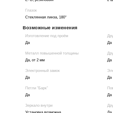
Глазок
Стеклянная линза, 180°
Возможные изменения
Изготовление под проём
Дру
Да
Да
Металл повышенной толщины
Дру
Да, от 2 мм
Да
Электронный замок
Эл
Да
Да
Петли "Барк"
По
Да
Да
Зеркало внутри
Д
Установка возможна
Да