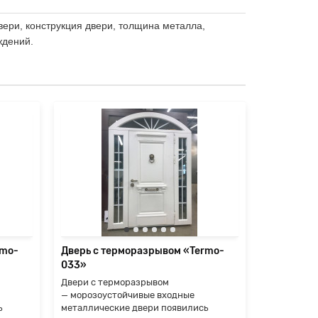
вери, конструкция двери, толщина металла,
ждений.
rmo-
Дверь с терморазрывом «Termo-
Дверь с т
033»
034»
Двери с терморазрывом
Двери с т
— морозоустойчивые входные
— морозоу
ь
металлические двери появились
металличес