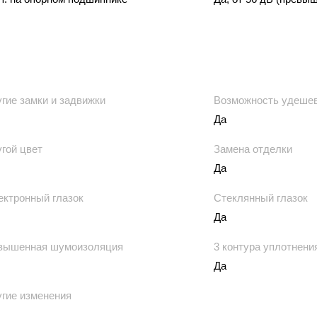
гие замки и задвижки
Возможность удеше
Да
гой цвет
Замена отделки
Да
ектронный глазок
Стеклянный глазок
Да
вышенная шумоизоляция
3 контура уплотнени
Да
ругие изменения