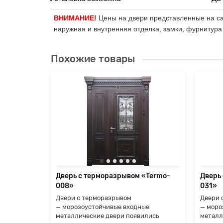
ВНИМАНИЕ!
Цены на двери представленные на сай
наружная и внутренняя отделка, замки, фурнитура
Похожие товары
«Termo-
ые
ились
е, но
я
Дверь с терморазрывом «Termo-
Дверь
008»
031»
Двери с терморазрывом
Двери 
— морозоустойчивые входные
— моро
металлические двери появились
металл