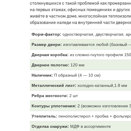
столкнувшихся с такой проблемой как промерзани
на первых этажах, офисных помещениях и других
живёте в частном доме, многослойная теплоизоли
образование наледи на внутренней части дверног
Форм-фактор:
одностворчатая, двустворчатая, ар
Размер двери:
изготавливается любой (базовый 
Дверная коробка:
из
сложно-гнутого профиля 15
Дверное полотно:
120
мм
Наличник:
П образный (4
— 10 см)
Металлический лист:
холодно-катанный,1.8 мм
Ребра жесткости:
2 шт
Контуры уплотнения:
2 (возможно изготовление 
Утеплитель:
пенополистирол + пробка + фольгир
Отделка снаружи:
МДФ
в ассортименте