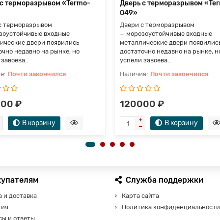
 с терморазрывом «Termo-
Дверь с терморазрывом «Te
049»
с терморазрывом
Двери с терморазрывом
зоустойчивые входные
— морозоустойчивые входные
ические двери появились
металлические двери появилис
очно недавно на рынке, но
достаточно недавно на рынке, н
завоева..
успели завоева..
Почти закончился
Почти закончился
00 ₽
120000 ₽
В корзину
В корзину
купателям
Служба поддержки
 и доставка
Карта сайта
тия
Политика конфиденциальности
сы и ответы