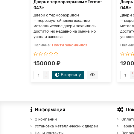
Дверь с терморазрывом «Termo-
Дверь
047»
048»
Двери с терморазрывом
Двери 
— морозоустойчивые входные
— моро
металлические двери появились
металл
достаточно недавно на рынке, но
достат
успели завоева..
успели 
Почти закончился
150000 ₽
1200
В корзину
Информация
По
О компании
Оплата
Установка металлических дверей
Гаран
Наши контакты
Вопро