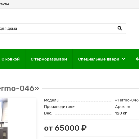
такты
С ковкой
С терморазрывом
Специальные двери
Ф
ermo-046»
Модель:
«Termo-046
Производитель:
Apex-m
Вес:
120 кг
от 65000 ₽