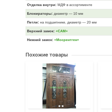
Отделка внутри:
МДФ
в ассортименте
Блокираторы:
диаметр — 10 мм
Петли:
на подшипнике, диаметр — 20 мм
Верхний замок:
«САМ»
Нижний замок:
«Мосрентген»
Похожие товары
«Termo-
ые
ились
е, но
я