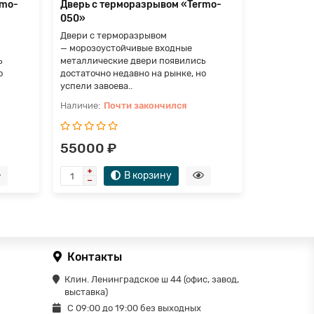
rmo-
Дверь с терморазрывом «Termo-
Дверь с т
050»
051»
Двери с терморазрывом
Двери с т
— морозоустойчивые входные
— морозоу
ь
металлические двери появились
металличес
о
достаточно недавно на рынке, но
достаточно
успели завоева..
успели заво
Почти закончился
П
55000 ₽
45000 
В корзину
Контакты
Клин. Ленинградское ш 44 (офис, завод,
выставка)
С 09:00 до 19:00 без выходных