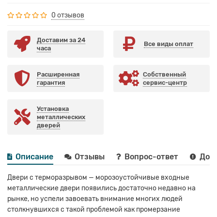
0 отзывов
Доставим за 24
Все виды оплат
часа
Расширенная
Собственный
гарантия
сервис-центр
Установка
металлических
дверей
Описание
Отзывы
Вопрос-ответ
Дост
Двери с терморазрывом — морозоустойчивые входные
металлические двери появились достаточно недавно на
рынке, но успели завоевать внимание многих людей
столкнувшихся с такой проблемой как промерзание