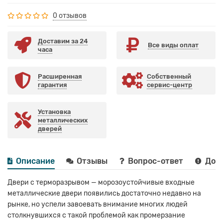
0 отзывов
Доставим за 24
Все виды оплат
часа
Расширенная
Собственный
гарантия
сервис-центр
Установка
металлических
дверей
Описание
Отзывы
Вопрос-ответ
Дост
Двери с терморазрывом — морозоустойчивые входные
металлические двери появились достаточно недавно на
рынке, но успели завоевать внимание многих людей
столкнувшихся с такой проблемой как промерзание