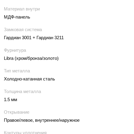
Материал внутри
МДФ-панель
Замковая система
Гардиан 3001 + Гардиан 3211
Фурнитура
Libra (хром/бронза/золото)
Тип металла
Холодно-катанная сталь
Толщина металла
1.5 мм
Открывание
Правое/левое, внутреннее/наружное
Контуры уплотнения