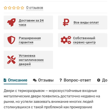
0 отзывов
Доставим за 24
Все виды оплат
часа
Расширенная
Собственный
гарантия
сервис-центр
Установка
металлических
дверей
Описание
Отзывы
Вопрос-ответ
Дост
Двери с терморазрывом — морозоустойчивые входные
металлические двери появились достаточно недавно на
рынке, но успели завоевать внимание многих людей
столкнувшихся с такой проблемой как промерзание