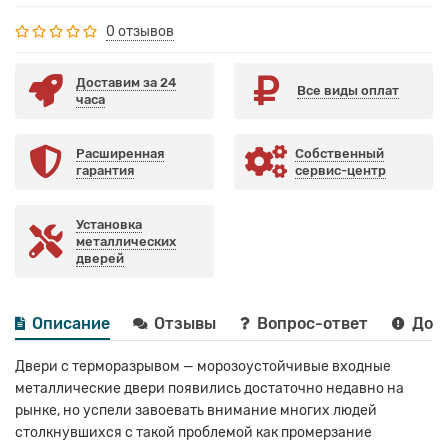
0 отзывов
Доставим за 24
Все виды оплат
часа
Расширенная
Собственный
гарантия
сервис-центр
Установка
металлических
дверей
Описание
Отзывы
Вопрос-ответ
Дост
Двери с терморазрывом — морозоустойчивые входные
металлические двери появились достаточно недавно на
рынке, но успели завоевать внимание многих людей
столкнувшихся с такой проблемой как промерзание