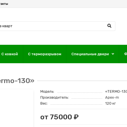
такты
С ковкой
С терморазрывом
Специальные двери
Ф
ermo-130»
Модель:
«TERMO-13
Производитель:
Apex-m
Вес:
120 кг
от 75000 ₽