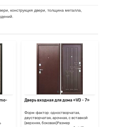
вери, конструкция двери, толщина металла,
ждений.
rmo-
Дверь входная для дома «VD - 7»
Дверь вхо
Форм-фактор: одностворчатая,
Форм-факто
двустворчатая, арочная, с вставкой
двустворча
ь
(верхняя, боковая)Размер
(верхняя, 