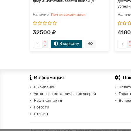
двери: изготавливается любой (б..
достат
успели 
Почти закончился
32500 ₽
4180
В корзину
Информация
По
О компании
Оплата
Установка металлических дверей
Гаран
Наши контакты
Вопро
Новости
Отзывы