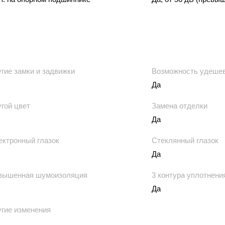
гие замки и задвижки
Возможность удеше
Да
гой цвет
Замена отделки
Да
ектронный глазок
Стеклянный глазок
Да
вышенная шумоизоляция
3 контура уплотнени
Да
ругие изменения