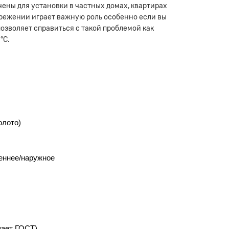
чены для установки в частных домах, квартирах
ережении играет важную роль особенно если вы
озволяет справиться с такой проблемой как
°С.
олото)
еннее/наружное
шает ГОСТ)