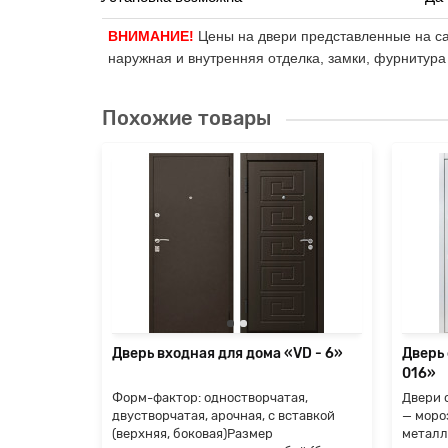
ВНИМАНИЕ!
Цены на двери представленные на сай
наружная и внутренняя отделка, замки, фурнитура
Похожие товары
«VD - 8»
ая,
ставкой
й (б..
я
Дверь входная для дома «VD - 6»
Дверь
016»
Форм-фактор: одностворчатая,
Двери 
двустворчатая, арочная, с вставкой
— моро
(верхняя, боковая)Размер
металл