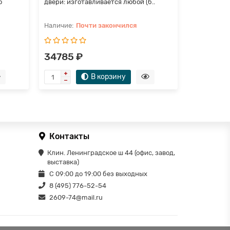
о
двери: изготавливается любой (б..
двери: изго
Почти закончился
П
34785 ₽
36750 
В корзину
Контакты
Клин. Ленинградское ш 44 (офис, завод,
выставка)
С 09:00 до 19:00 без выходных
8 (495) 776-52-54
2609-74@mail.ru