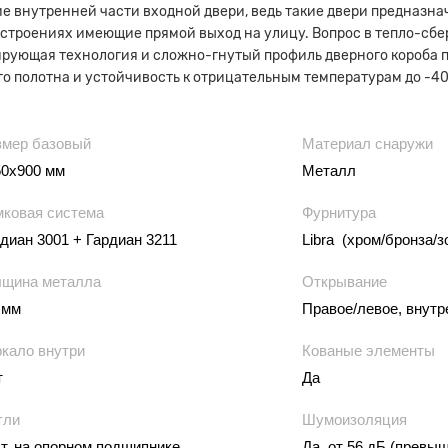
е внутренней части входной двери, ведь такие двери предназна
 строениях имеющие прямой выход на улицу. Вопрос в тепло-сб
рующая технология и сложно-гнутый профиль дверного короба п
о полотна и устойчивость к отрицательным температурам до -40
змер базовый
Материал снаружи
50х900 мм
Металл
мковая система
Фурнитура
диан 3001 + Гардиан 3211
Libra (хром/бронза/з
лщина металла
Открывание
 мм
Правое/левое, внутр
ркало внутри
Кованые элементы
т
Да
тли
Шумоизоляция
т. на опорном подшипнике
Да, от 56 дБ (превы