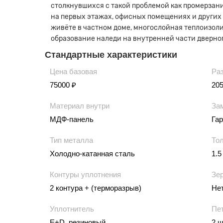
столкнувшихся с такой проблемой как промерзани
на первых этажах, офисных помещениях и других
живёте в частном доме, многослойная теплоизоли
образование наледи на внутренней части дверног
Стандартные характеристики
Цена базовая
Ра
75000 ₽
20
Материал внутри
За
МДФ-панель
Гар
Тип металла
То
Холодно-катанная сталь
1.5
Контуры уплотнения
Зе
2 контура + (терморазрыв)
Не
Уплотнитель
Пе
E+D, резиновый
2 ш