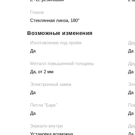
Глазок
Стеклянная линза, 180°
Возможные изменения
Изготовление под проём
Дру
Да
Да
Металл повышенной толщины
Дру
Да, от 2 мм
Да
Электронный замок
Эл
Да
Да
Петли "Барк"
По
Да
Да
Зеркало внутри
Д
Установка возможна
Да