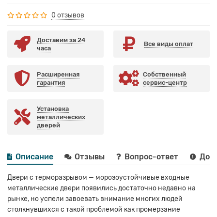
0 отзывов
Доставим за 24
Все виды оплат
часа
Расширенная
Собственный
гарантия
сервис-центр
Установка
металлических
дверей
Описание
Отзывы
Вопрос-ответ
Дост
Двери с терморазрывом — морозоустойчивые входные
металлические двери появились достаточно недавно на
рынке, но успели завоевать внимание многих людей
столкнувшихся с такой проблемой как промерзание